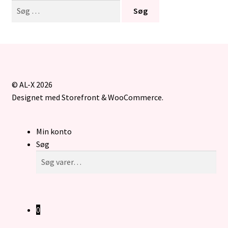
Søg
efter:
© AL-X 2026
Designet med Storefront & WooCommerce
.
Min konto
Søg
Søg
Søg
efter:
0