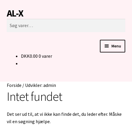
AL-X
Spring
Spring
Søg
til
til
Søg
navigation
indhold
efter:
Menu
DKK
0.00
0 varer
FORSIDE
CUSTOM MADE STRIK
Forside
/
Udvikler: admin
BUKSER TIL MENNESKER I KØRESTOL
Intet fundet
KONTAKT
Det ser ud til, at vi ikke kan finde det, du leder efter. Måske
vil en søgning hjælpe.