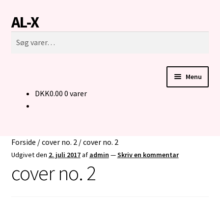
AL-X
Spring
Spring
Søg
til
til
Søg
navigation
indhold
efter:
Menu
DKK
0.00
0 varer
FORSIDE
CUSTOM MADE STRIK
Forside
/
cover no. 2
/
cover no. 2
BUKSER TIL MENNESKER I KØRESTOL
Udgivet den
2. juli 2017
af
admin
—
Skriv en kommentar
cover no. 2
KONTAKT