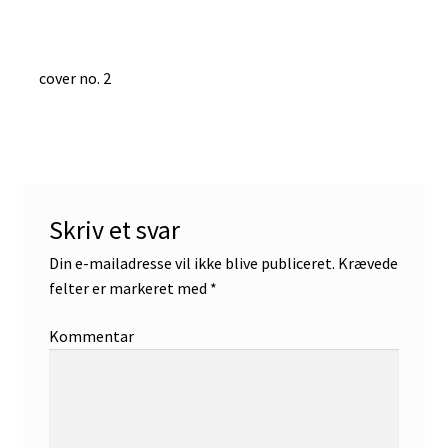
Indlægsnavigation
Forrige
cover no. 2
indlæg:
Skriv et svar
Din e-mailadresse vil ikke blive publiceret.
Krævede
felter er markeret med
*
Kommentar