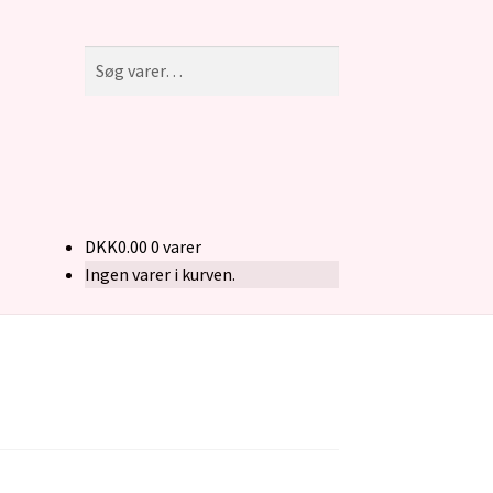
Søg
Søg
efter:
DKK
0.00
0 varer
Ingen varer i kurven.