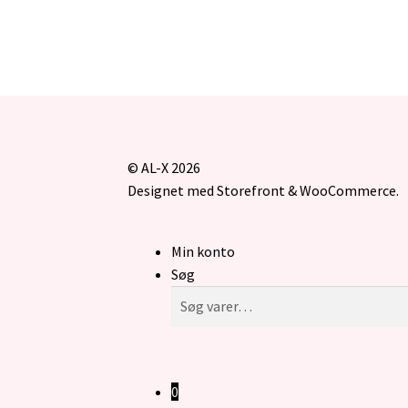
© AL-X 2026
Designet med Storefront & WooCommerce
.
Min konto
Søg
Søg
Søg
efter:
0