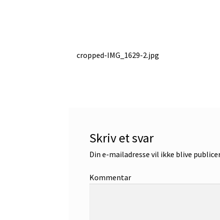
Indlægsnavigation
Forrige
cropped-IMG_1629-2.jpg
indlæg:
Skriv et svar
Din e-mailadresse vil ikke blive publice
Kommentar