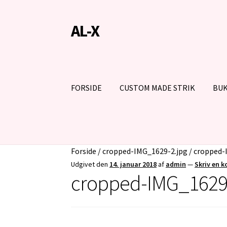
AL-X
Spring
Spring
til
til
navigation
indhold
FORSIDE
CUSTOM MADE STRIK
BUK
Forside
/
cropped-IMG_1629-2.jpg
/
cropped-
Udgivet den
14. januar 2018
af
admin
—
Skriv en 
cropped-IMG_1629