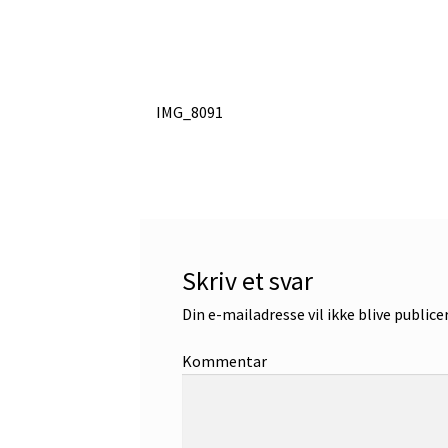
Indlægsnavigation
Forrige
IMG_8091
indlæg:
Skriv et svar
Din e-mailadresse vil ikke blive publice
Kommentar