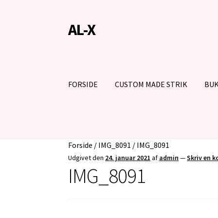
AL-X
Spring
Spring
til
til
navigation
indhold
FORSIDE
CUSTOM MADE STRIK
BUK
Forside
/
IMG_8091
/
IMG_8091
Udgivet den
24. januar 2021
af
admin
—
Skriv en 
IMG_8091