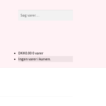
Søg
Søg
efter:
DKK
0.00
0 varer
Ingen varer i kurven.