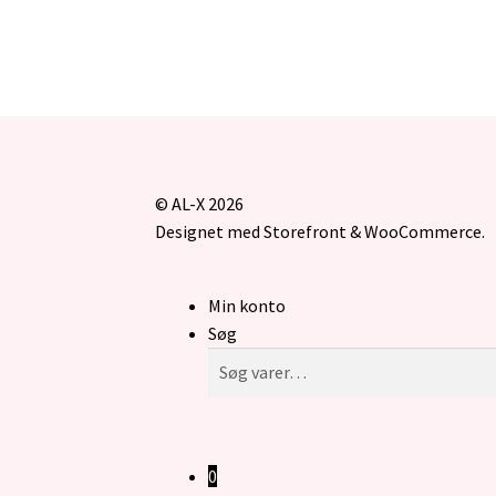
© AL-X 2026
Designet med Storefront & WooCommerce
.
Min konto
Søg
Søg
Søg
efter:
0