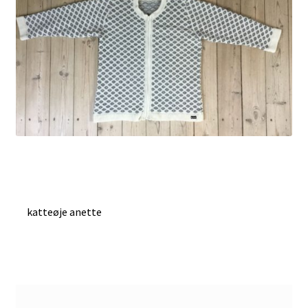
Indlægsnavigation
Forrige
katteøje anette
indlæg: