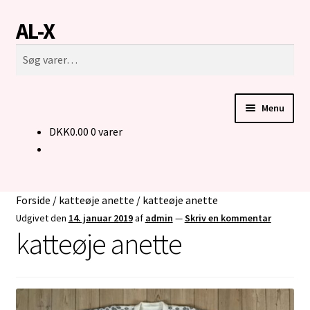
AL-X
Spring
Spring
Søg
til
til
Søg
navigation
indhold
efter:
Menu
DKK
0.00
0 varer
FORSIDE
CUSTOM MADE STRIK
Forside
/
katteøje anette
/
katteøje anette
BUKSER TIL MENNESKER I KØRESTOL
Udgivet den
14. januar 2019
af
admin
—
Skriv en kommentar
katteøje anette
KONTAKT