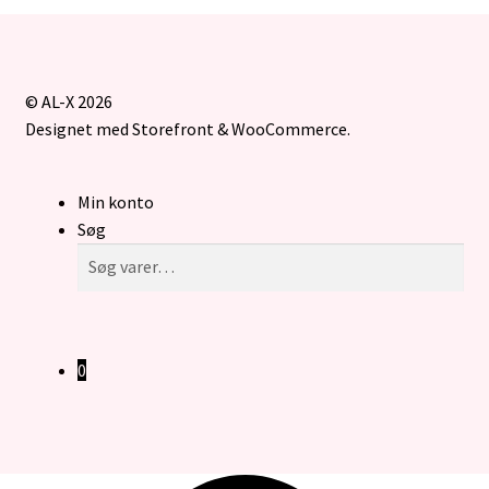
© AL-X 2026
Designet med Storefront & WooCommerce
.
Min konto
Søg
Søg
Søg
efter:
0