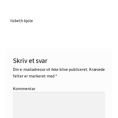
Indlægsnavigation
Forrige
lisbeth kjole
indlæg:
Skriv et svar
Din e-mailadresse vil ikke blive publiceret.
Krævede
felter er markeret med
*
Kommentar