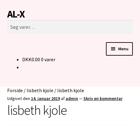
AL-X
Spring
Spring
Søg
til
til
Søg
navigation
indhold
efter:
Menu
DKK
0.00
0 varer
FORSIDE
CUSTOM MADE STRIK
Forside
/
lisbeth kjole
/
lisbeth kjole
BUKSER TIL MENNESKER I KØRESTOL
Udgivet den
14. januar 2019
af
admin
—
Skriv en kommentar
lisbeth kjole
KONTAKT