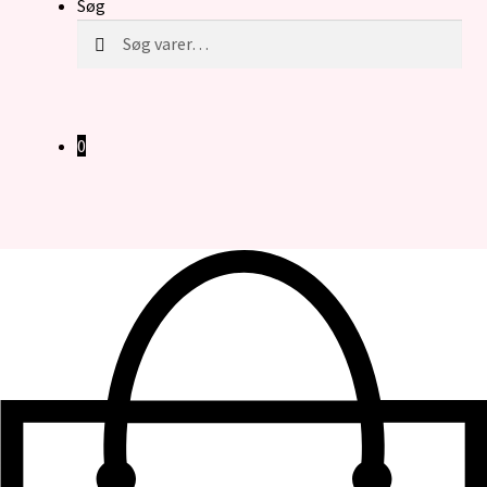
Søg
Søg
Søg
efter:
0