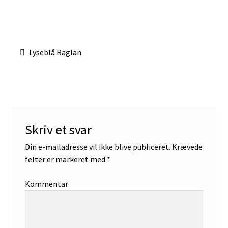
Indlægsnavigation
Forrige
Lyseblå Raglan
indlæg:
Skriv et svar
Din e-mailadresse vil ikke blive publiceret.
Krævede
felter er markeret med
*
Kommentar