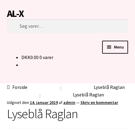
AL-X
Spring
Spring
Søg
til
til
Søg
navigation
indhold
efter:
Menu
DKK
0.00
0 varer
FORSIDE
CUSTOM MADE STRIK
Forside
Lyseblå Raglan
BUKSER TIL MENNESKER I KØRESTOL
Lyseblå Raglan
Udgivet den
14. januar 2019
af
admin
—
Skriv en kommentar
Lyseblå Raglan
KONTAKT