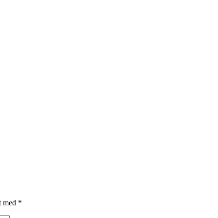
et med
*