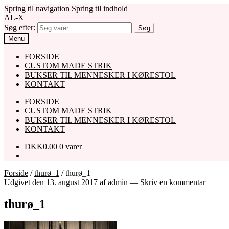
Spring til navigation
Spring til indhold
AL-X
Søg efter:
Søg
Menu
FORSIDE
CUSTOM MADE STRIK
BUKSER TIL MENNESKER I KØRESTOL
KONTAKT
FORSIDE
CUSTOM MADE STRIK
BUKSER TIL MENNESKER I KØRESTOL
KONTAKT
DKK
0.00
0 varer
Forside
/
thurø_1
/
thurø_1
Udgivet den
13. august 2017
af
admin
—
Skriv en kommentar
thurø_1