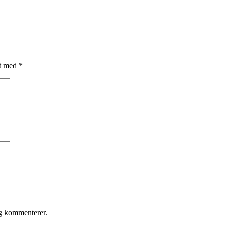
et med
*
eg kommenterer.