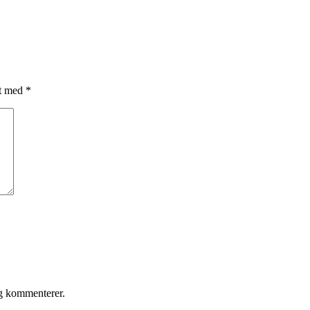
et med
*
eg kommenterer.