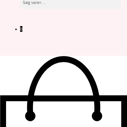
efter:
0