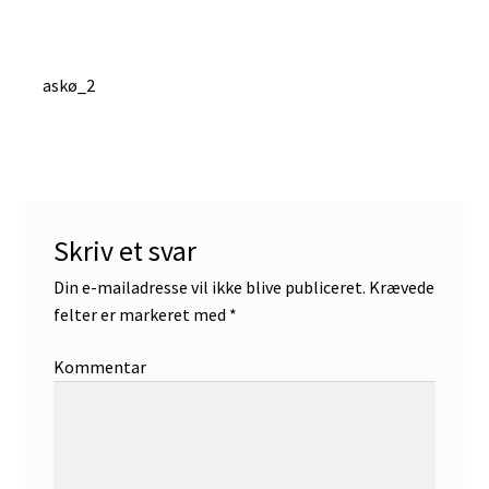
Indlægsnavigation
Forrige
askø_2
indlæg:
Skriv et svar
Din e-mailadresse vil ikke blive publiceret.
Krævede
felter er markeret med
*
Kommentar