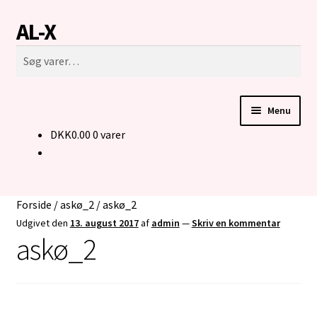
AL-X
Spring
Spring
Søg
til
til
Søg
navigation
indhold
efter:
Menu
DKK
0.00
0 varer
FORSIDE
CUSTOM MADE STRIK
Forside
/
askø_2
/
askø_2
BUKSER TIL MENNESKER I KØRESTOL
Udgivet den
13. august 2017
af
admin
—
Skriv en kommentar
askø_2
KONTAKT