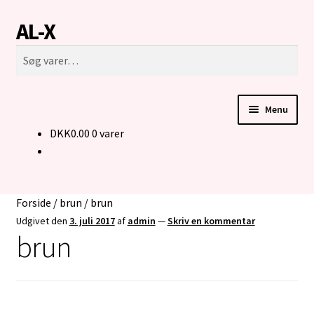
AL-X
Spring
Spring
Søg
til
til
Søg
navigation
indhold
efter:
Menu
DKK
0.00
0 varer
FORSIDE
CUSTOM MADE STRIK
Forside
/
brun
/
brun
BUKSER TIL MENNESKER I KØRESTOL
Udgivet den
3. juli 2017
af
admin
—
Skriv en kommentar
brun
KONTAKT