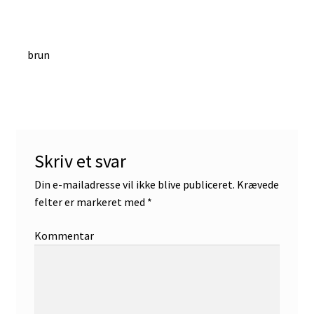
Indlægsnavigation
Forrige
brun
indlæg:
Skriv et svar
Din e-mailadresse vil ikke blive publiceret.
Krævede
felter er markeret med
*
Kommentar