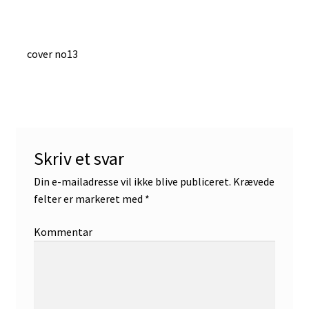
Indlægsnavigation
Forrige
cover no13
indlæg:
Skriv et svar
Din e-mailadresse vil ikke blive publiceret.
Krævede
felter er markeret med
*
Kommentar