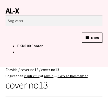
AL-X
Spring
Spring
Søg
til
til
Søg
navigation
indhold
efter:
Menu
DKK
0.00
0 varer
FORSIDE
CUSTOM MADE STRIK
Forside
/
cover no13
/
cover no13
BUKSER TIL MENNESKER I KØRESTOL
Udgivet den
2. juli 2017
af
admin
—
Skriv en kommentar
cover no13
KONTAKT