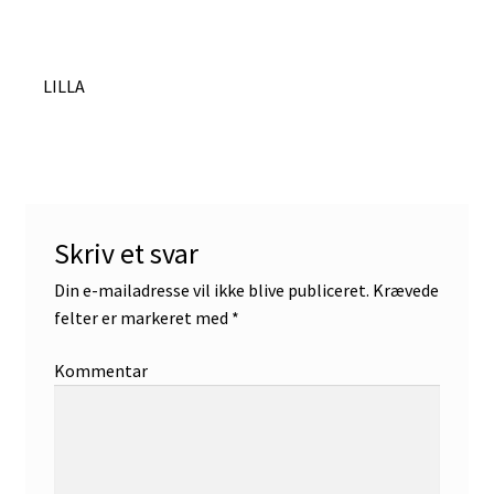
Indlægsnavigation
Forrige
LILLA
indlæg:
Skriv et svar
Din e-mailadresse vil ikke blive publiceret.
Krævede
felter er markeret med
*
Kommentar