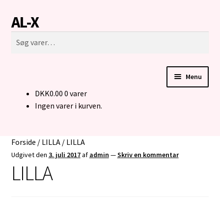
AL-X
Spring
Spring
Søg
til
til
Søg
navigation
indhold
efter:
Menu
DKK
0.00
0 varer
FORSIDE
Ingen varer i kurven.
CUSTOM MADE STRIK
Forside
/
LILLA
/
LILLA
BUKSER TIL MENNESKER I KØRESTOL
Udgivet den
3. juli 2017
af
admin
—
Skriv en kommentar
LILLA
KONTAKT