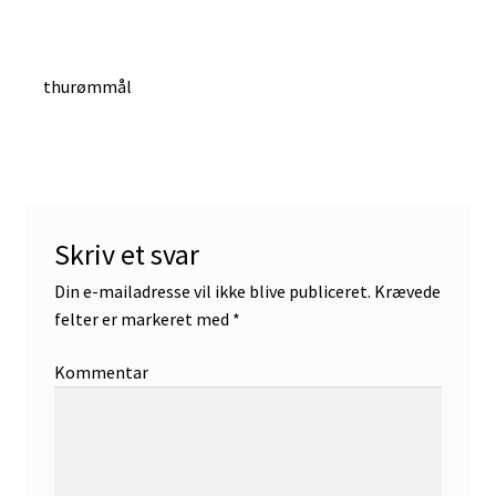
Indlægsnavigation
Forrige
thurømmål
indlæg:
Skriv et svar
Din e-mailadresse vil ikke blive publiceret.
Krævede
felter er markeret med
*
Kommentar