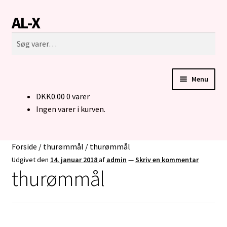
AL-X
Spring
Spring
Søg
til
til
Søg
navigation
indhold
efter:
Menu
DKK
0.00
0 varer
FORSIDE
Ingen varer i kurven.
CUSTOM MADE STRIK
Forside
/
thurømmål
/
thurømmål
BUKSER TIL MENNESKER I KØRESTOL
Udgivet den
14. januar 2018
af
admin
—
Skriv en kommentar
thurømmål
KONTAKT