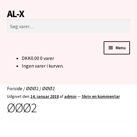
AL-X
Spring
Spring
Søg
til
til
Søg
navigation
indhold
efter:
Menu
DKK
0.00
0 varer
FORSIDE
Ingen varer i kurven.
CUSTOM MADE STRIK
Forside
/
ØØØ2
/
ØØØ2
BUKSER TIL MENNESKER I KØRESTOL
Udgivet den
14. januar 2018
af
admin
—
Skriv en kommentar
ØØØ2
KONTAKT