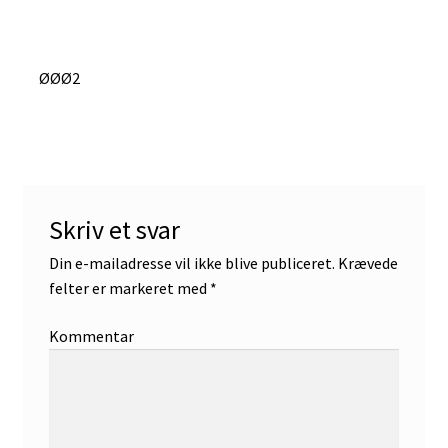
Indlægsnavigation
Forrige
ØØØ2
indlæg:
Skriv et svar
Din e-mailadresse vil ikke blive publiceret.
Krævede
felter er markeret med
*
Kommentar