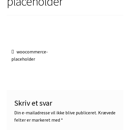
placeholder
Indlægsnavigation
Forrige
woocommerce-
indlæg:
placeholder
Skriv et svar
Din e-mailadresse vil ikke blive publiceret.
Krævede
felter er markeret med
*