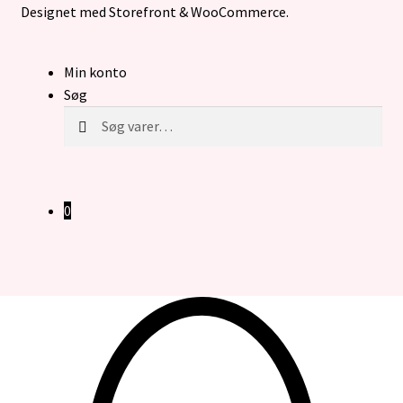
Designet med Storefront & WooCommerce
.
Min konto
Søg
Søg
Søg
efter:
0