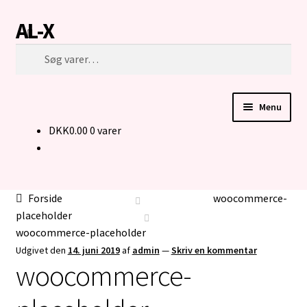
AL-X
Spring
Spring
Søg
til
til
Søg
navigation
indhold
efter:
Menu
DKK
0.00
0 varer
FORSIDE
CUSTOM MADE STRIK
Forside
woocommerce-
BUKSER TIL MENNESKER I KØRESTOL
placeholder
woocommerce-placeholder
KONTAKT
Udgivet den
14. juni 2019
af
admin
—
Skriv en kommentar
woocommerce-